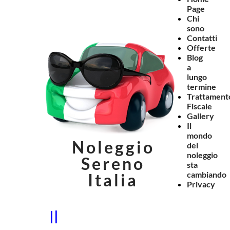
Page
Chi
sono
Contatti
Offerte
Blog
a
lungo
termine
Trattament
Fiscale
Gallery
Il
mondo
Noleggio
del
noleggio
Sereno
sta
cambiando
Italia
Privacy
Il