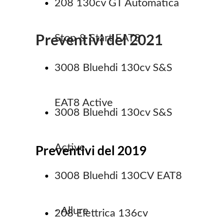
208 130cv GT Automatica
Preventivi del 2021
Stop & Start EAT8
3008 Bluehdi 130cv S&S
EAT8 Active
3008 Bluehdi 130cv S&S
Active
Preventivi del 2019
3008 Bluehdi 130CV EAT8
- Allure
208 Elettrica 136cv