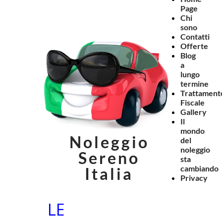
Page
Chi
sono
Contatti
Offerte
Blog
a
lungo
termine
Trattament
Fiscale
Gallery
Il
mondo
Noleggio
del
noleggio
Sereno
sta
cambiando
Italia
Privacy
LE